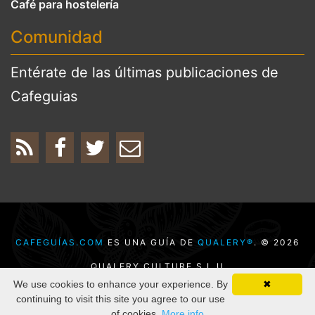
Café para hostelería
Comunidad
Entérate de las últimas publicaciones de
Cafeguias
CAFEGUÍAS.COM
ES UNA GUÍA DE
QUALERY®
. © 2026
QUALERY CULTURE S.L.U
We use cookies to enhance your experience. By
✖
DESARROLLADO POR
KENODO
continuing to visit this site you agree to our use
of cookies.
More info