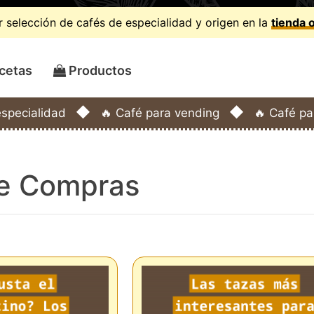
 selección de cafés de especialidad y origen en la
tienda 
cetas
Productos
◆
◆
especialidad
🔥 Café para vending
🔥 Café pa
de Compras