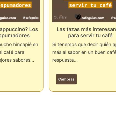
cappuccino? Los
Las tazas más interesa
espumadores
para servir tu café
mucho hincapié en
Si tenemos que decir quién a
el café para
más al sabor en un buen café,
jores sabores...
respuesta...
Compras