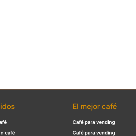
idos
El mejor café
afé
Café para vending
n café
Café para vending