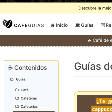
Descubre la mejor
Inicio
Guías
Re
CAFE
GUIAS
🔥 Café de 
Guías 
☕ Contenidos
Guías
Café
Cafeteras
Cafeterías